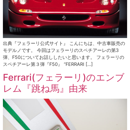
出典『フェラーリ公式サイト』 こんにちは、中古車販売の
モデルノです。 今回はフェラーリのスペチアーレの第3
弾、F50についてお話ししたいと思います。 フェラーリの
スペチアーレ第３弾『F50』 “FERRARI […]
Ferrari(フェラーリ)のエンブ
レム『跳ね馬』由来