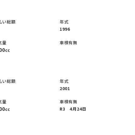
払い総額
年式
1996
気量
車検有無
00
cc
払い総額
年式
2001
気量
車検有無
00
R3 4月24日
cc