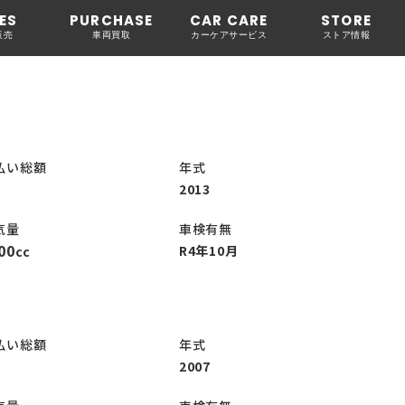
ES
PURCHASE
CAR CARE
STORE
販売
車両買取
カーケアサービス
ストア情報
払い総額
年式
2013
気量
車検有無
00
R4年10月
cc
払い総額
年式
2007