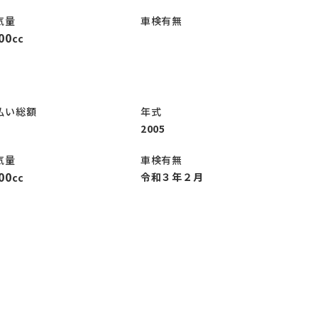
気量
車検有無
00
cc
払い総額
年式
2005
気量
車検有無
00
令和３年２月
cc