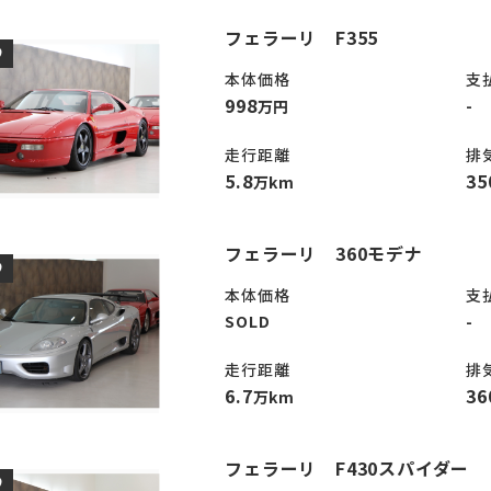
フェラーリ F355
D
本体価格
支
998
-
万円
走行距離
排
5.8
35
万km
フェラーリ 360モデナ
D
本体価格
支
SOLD
-
走行距離
排
6.7
36
万km
フェラーリ F430スパイダー
D