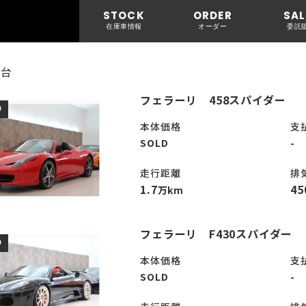
STOCK
ORDER
SAL
在庫車情報
オーダー
委託
8台
フェラーリ 458スパイダー
D
本体価格
支
SOLD
-
走行距離
排
1.7
45
万km
フェラーリ F430スパイダー
D
本体価格
支
SOLD
-