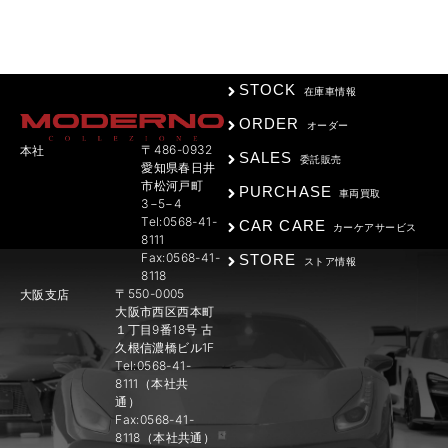
STOCK
在庫車情報
ORDER
オーダー
〒486-0932
本社
SALES
委託販売
愛知県春日井
市松河戸町
PURCHASE
車両買取
3−5−4
Tel:0568-41-
CAR CARE
カーケアサービス
8111
Fax:0568-41-
STORE
ストア情報
8118
〒550-0005
大阪支店
大阪市西区西本町
１丁目9番18号 古
久根信濃橋ビル1F
Tel:0568-41-
8111（本社共
通）
Fax:0568-41-
8118（本社共通）