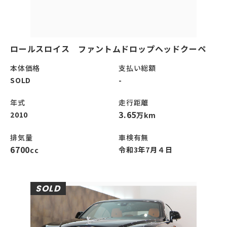
ロールスロイス ファントムドロップヘッドクーペ
本体価格
支払い総額
SOLD
-
年式
走行距離
3.65
2010
万km
排気量
車検有無
6700
令和3年7月４日
cc
SOLD