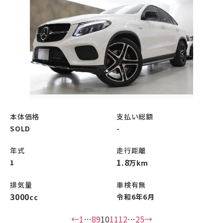
本体価格
支払い総額
SOLD
-
年式
走行距離
1.8
1
万km
排気量
車検有無
3000
令和6年6月
cc
←
1
…
8
9
10
11
12
…
25
→