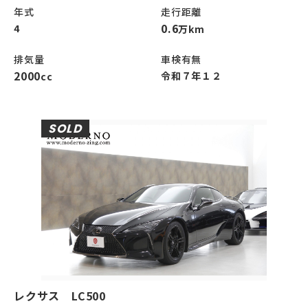
年式
走行距離
0.6
4
万km
排気量
車検有無
2000
令和７年１２
cc
SOLD
レクサス LC500