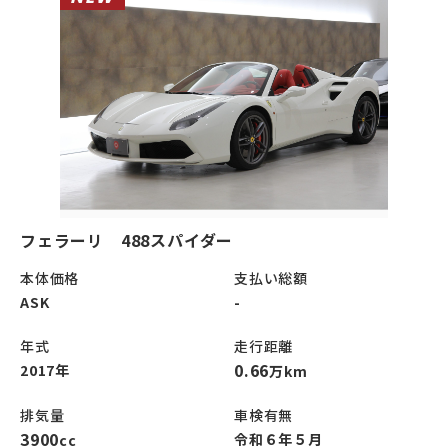
フェラーリ 488スパイダー
本体価格
支払い総額
ASK
-
年式
走行距離
0.66
2017年
万km
排気量
車検有無
3900
令和６年５月
cc