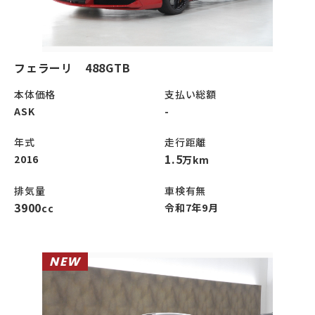
フェラーリ 488GTB
本体価格
支払い総額
ASK
-
年式
走行距離
1.5
2016
万km
排気量
車検有無
3900
令和7年9月
cc
NEW