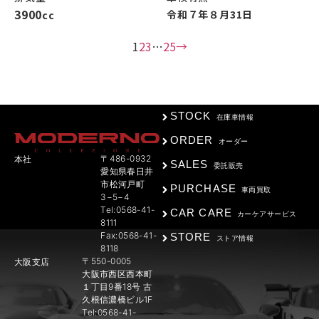
3900
令和７年８月31日
cc
1
2
3
…
25
→
STOCK
在庫車情報
ORDER
オーダー
〒486-0932
本社
SALES
委託販売
愛知県春日井
市松河戸町
PURCHASE
車両買取
3−5−4
Tel:0568-41-
CAR CARE
カーケアサービス
8111
Fax:0568-41-
STORE
ストア情報
8118
〒550-0005
大阪支店
大阪市西区西本町
１丁目9番18号 古
久根信濃橋ビル1F
Tel:0568-41-