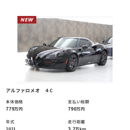
NEW
アルファロメオ ４C
本体価格
支払い総額
779
790
万円
万円
年式
走行距離
3.2
2021
万km