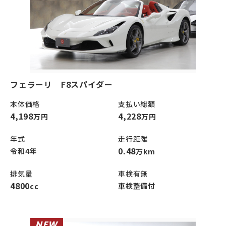
フェラーリ F8スパイダー
本体価格
支払い総額
4,198
4,228
万円
万円
年式
走行距離
0.48
令和4年
万km
排気量
車検有無
4800
車検整備付
cc
NEW