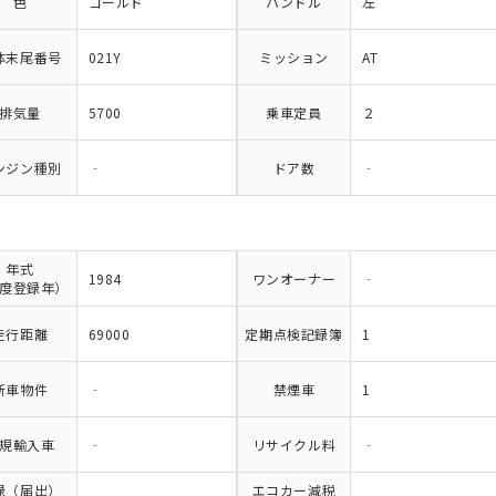
色
ゴールド
ハンドル
左
体末尾番号
021Y
ミッション
AT
排気量
5700
乗車定員
２
ンジン種別
‐
ドア数
‐
年式
1984
ワンオーナー
‐
度登録年）
走行距離
69000
定期点検記録簿
1
新車物件
‐
禁煙車
1
規輸入車
‐
リサイクル料
‐
録（届出）
エコカー減税