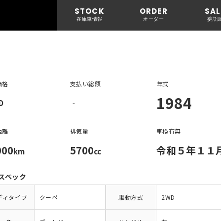
STOCK
ORDER
SAL
在庫車情報
オーダー
委託
価格
支払い総額
年式
1984
D
‐
距離
排気量
車検有無
000
5700
令和５年１１
km
cc
スペック
ディタイプ
クーペ
駆動方式
2WD