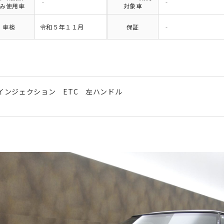
‐
‐
み使用車
対象車
車検
令和５年１１月
保証
‐
インジェクション ETC 左ハンドル