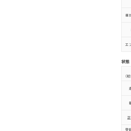
車
エ
状態
（初
正
登