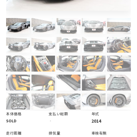
本体価格
支払い総額
年式
2014
SOLD
‐
走行距離
排気量
車検有無