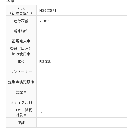
状態
年式
H30年8月
（初度登録年）
走行距離
27000
新車物件
‐
正規輸入車
‐
登録（届出）
‐
済み使用車
車検
R3年8月
ワンオーナー
‐
定期点検記録簿
‐
禁煙車
‐
リサイクル料
‐
エコカー減税
‐
対象車
保証
‐