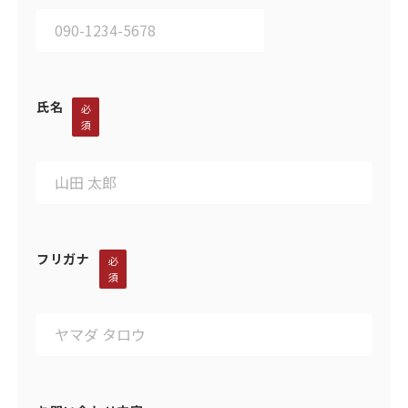
氏名
必
須
フリガナ
必
須