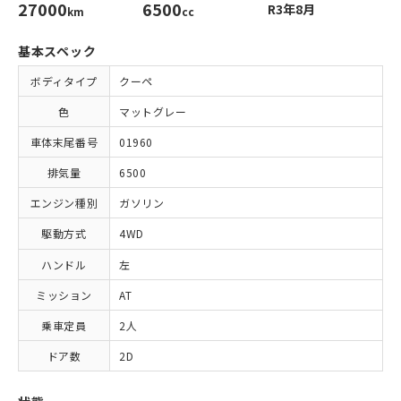
27000
6500
R3年8月
km
cc
基本スペック
ボディタイプ
クーペ
色
マットグレー
車体末尾番号
01960
排気量
6500
エンジン種別
ガソリン
駆動方式
4WD
ハンドル
左
ミッション
AT
乗車定員
2人
ドア数
2D