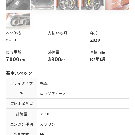
本体価格
支払い総額
年式
2020
SOLD
‐
走行距離
排気量
車検有無
7000
3900
R7年1月
km
cc
基本スペック
ボディタイプ
幌型
色
ロッソディーノ
車体末尾番号
‐
排気量
3900
エンジン種別
ガソリン
駆動方式
FR