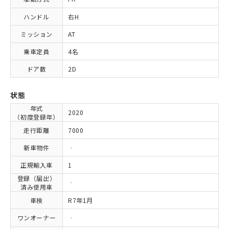
ハンドル
右H
ミッション
AT
乗車定員
4名
ドア数
2D
状態
年式
2020
（初度登録年）
走行距離
7000
新車物件
‐
正規輸入車
1
登録（届出）
‐
済み使用車
車検
R7年1月
ワンオーナー
‐