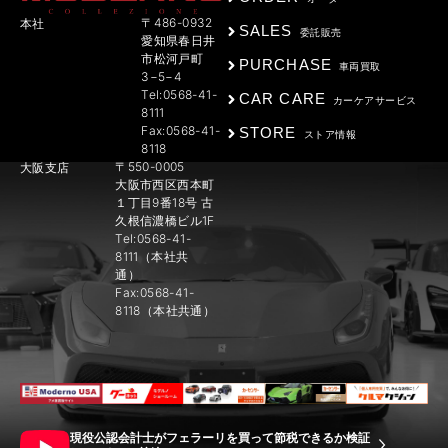
〒486-0932
本社
SALES
委託販売
愛知県春日井
市松河戸町
PURCHASE
車両買取
3−5−4
Tel:0568-41-
CAR CARE
カーケアサービス
8111
Fax:0568-41-
STORE
ストア情報
8118
〒550-0005
大阪支店
大阪市西区西本町
１丁目9番18号 古
久根信濃橋ビル1F
Tel:0568-41-
8111（本社共
通）
Fax:0568-41-
8118（本社共通）
現役公認会計士がフェラーリを買って節税できるか検証