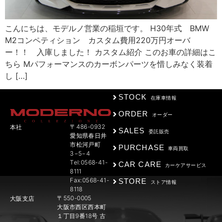
こんにちは、モデルノ営業の稲垣です。 H30年式 BMW
M2コンペティション カスタム費用220万円オーバ
ー！！ 入庫しました！ カスタム紹介 このお車の詳細はこ
ちら Mパフォーマンスのカーボンパーツを惜しみなく装着
し […]
STOCK
在庫車情報
ORDER
オーダー
〒486-0932
本社
SALES
委託販売
愛知県春日井
市松河戸町
PURCHASE
車両買取
3−5−4
Tel:0568-41-
CAR CARE
カーケアサービス
8111
Fax:0568-41-
STORE
ストア情報
8118
〒550-0005
大阪支店
大阪市西区西本町
１丁目9番18号 古