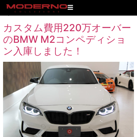
タグ:
M2
カスタム費用220万オーバー
のBMW M2コンペディショ
ン入庫しました！