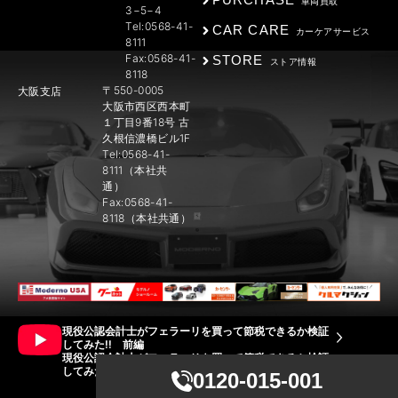
車両買取
3−5−4
Tel:0568-41-
CAR CARE
カーケアサービス
8111
Fax:0568-41-
STORE
ストア情報
8118
〒550-0005
大阪支店
大阪市西区西本町
１丁目9番18号 古
久根信濃橋ビル1F
Tel:0568-41-
8111（本社共
通）
Fax:0568-41-
8118（本社共通）
現役公認会計士がフェラーリを買って節税できるか検証
してみた!! 前編
現役公認会計士がフェラーリを買って節税できるか検証
してみた!! 後編
0120-015-001