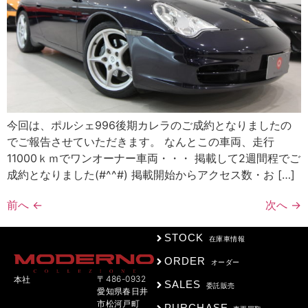
今回は、ポルシェ996後期カレラのご成約となりましたの
でご報告させていただきます。 なんとこの車両、走行
11000ｋｍでワンオーナー車両・・・ 掲載して2週間程でご
成約となりました(#^^#) 掲載開始からアクセス数・お […]
前へ
←
次へ
→
STOCK
在庫車情報
ORDER
オーダー
〒486-0932
本社
SALES
委託販売
愛知県春日井
市松河戸町
PURCHASE