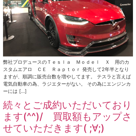
弊社プロデュースのＴｅｓｌａ Ｍｏｄｅｌ Ｘ 用のカ
スタムエアロ ＣＥ Ｒａｐｔｏｒ 発売して2年半となり
ますが、順調に販売台数を増やしてます。 テスラと言えば
電気自動車の為、ラジエターがない。 その為にエンジンカ
ーには […]
続々とご成約いただいており
ます(^^)/ 買取額もアップさ
せていただきます( ;∀;)