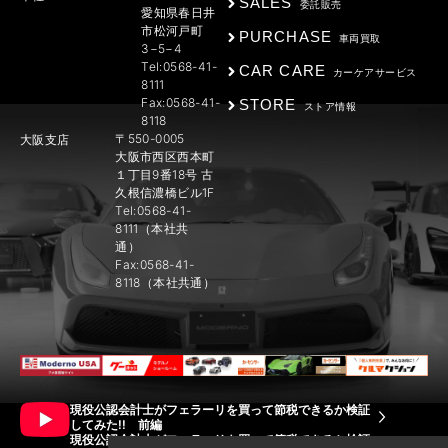
SALES
委託販売
愛知県春日井
市松河戸町
PURCHASE
車両買取
3−5−4
Tel:0568-41-
CAR CARE
カーケアサービス
8111
Fax:0568-41-
STORE
ストア情報
8118
〒550-0005
大阪支店
大阪市西区西本町
１丁目9番18号 古
久根信濃橋ビル1F
Tel:0568-41-
8111（本社共
通）
Fax:0568-41-
8118（本社共通）
現役公認会計士がフェラーリを買って節税できるか検証
してみた!! 前編
現役公認会計士がフェラーリを買って節税できるか検証