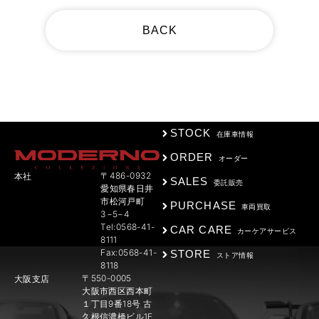
BACK
STOCK
在庫車情報
ORDER
オーダー
〒486-0932
本社
SALES
委託販売
愛知県春日井
市松河戸町
PURCHASE
車両買取
3−5−4
Tel:0568-41-
CAR CARE
カーケアサービス
8111
Fax:0568-41-
STORE
ストア情報
8118
〒550-0005
大阪支店
大阪市西区西本町
１丁目9番18号 古
久根信濃橋ビル1F