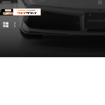
! 前編
! 後編