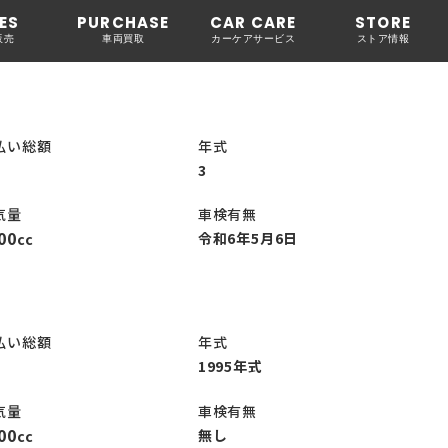
ES
PURCHASE
CAR CARE
STORE
販売
車両買取
カーケアサービス
ストア情報
払い総額
年式
3
気量
車検有無
00
令和6年5月6日
cc
払い総額
年式
1995年式
気量
車検有無
00
無し
cc