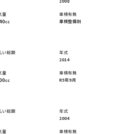
2008
気量
車検有無
40
車検整備別
cc
払い総額
年式
2014
気量
車検有無
00
R5年9月
cc
払い総額
年式
2004
気量
車検有無