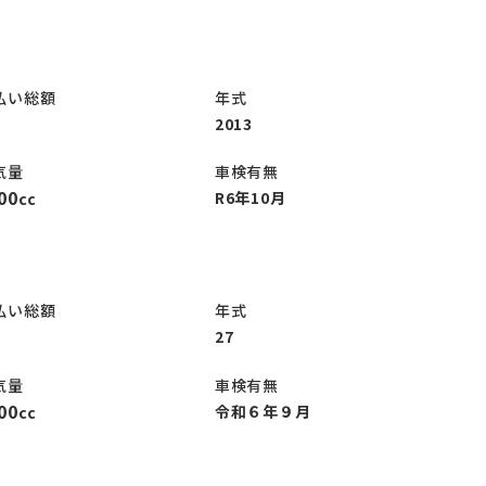
払い総額
年式
2013
気量
車検有無
00
R6年10月
cc
払い総額
年式
27
気量
車検有無
00
令和６年９月
cc