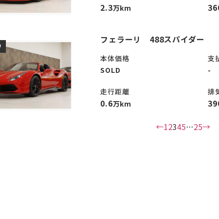
2.3
36
万km
フェラーリ 488スパイダー
D
本体価格
支
SOLD
-
走行距離
排
0.6
39
万km
←
1
2
3
4
5
…
25
→