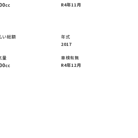
00
R4年11月
cc
払い総額
年式
2017
気量
車検有無
00
R4年12月
cc