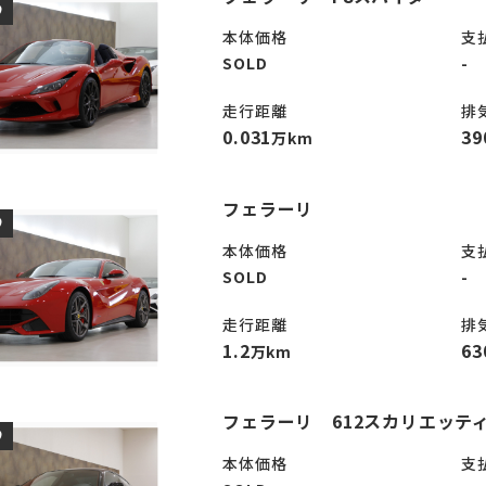
D
本体価格
支
SOLD
-
走行距離
排
0.031
39
万km
フェラーリ
D
本体価格
支
SOLD
-
走行距離
排
1.2
63
万km
フェラーリ 612スカリエッテ
D
本体価格
支