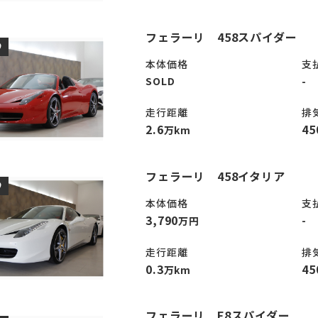
フェラーリ 458スパイダー
D
本体価格
支
SOLD
-
走行距離
排
2.6
45
万km
フェラーリ 458イタリア
D
本体価格
支
3,790
-
万円
走行距離
排
0.3
45
万km
フェラーリ F8スパイダー