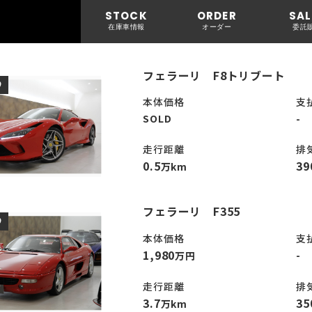
STOCK
ORDER
SAL
在庫車情報
オーダー
委託
フェラーリ F8トリブート
D
本体価格
支
SOLD
-
走行距離
排
0.5
39
万km
フェラーリ F355
D
本体価格
支
1,980
-
万円
走行距離
排
3.7
35
万km