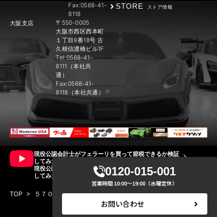
Fax:0568-41-
STORE
ストア情報
8118
〒550-0005
大阪支店
大阪市西区西本町
１丁目9番18号 古
久根信濃橋ビル1F
Tel:0568-41-
8111（本社共
通）
Fax:0568-41-
8118（本社共通）
現役公認会計士がフェラーリを買って節税できるか検証
してみた!! 前編
現役公認会計士がフェラーリを買って節税できるか検証
0120-015-001
してみた!! 後編
営業時間 10:00～19:00（水曜定休）
TOP
>
５７０Ｓ動画あり
>
IMG_9053
お問い合わせ