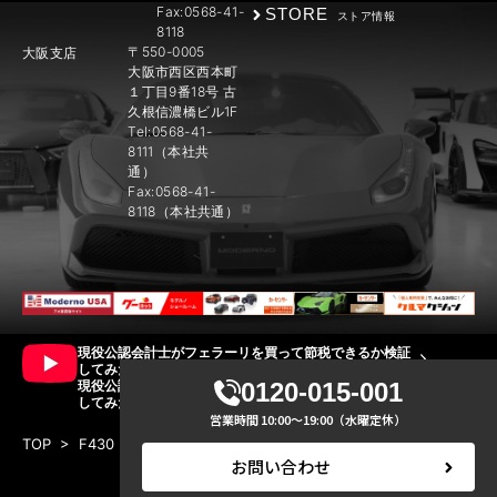
Fax:0568-41-
STORE
ストア情報
8118
〒550-0005
大阪支店
大阪市西区西本町
１丁目9番18号 古
久根信濃橋ビル1F
Tel:0568-41-
8111（本社共
通）
Fax:0568-41-
8118（本社共通）
現役公認会計士がフェラーリを買って節税できるか検証
してみた!! 前編
現役公認会計士がフェラーリを買って節税できるか検証
0120-015-001
してみた!! 後編
営業時間 10:00～19:00（水曜定休）
TOP
>
F430 ロッソスクーデリア
>
IMG_9999
お問い合わせ