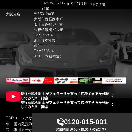
Fax:0568-41-
STORE
ストア情報
8118
〒550-0005
大阪支店
大阪市西区西本町
１丁目9番18号 古
久根信濃橋ビル1F
Tel:0568-41-
8111（本社共
通）
Fax:0568-41-
8118（本社共通）
現役公認会計士がフェラーリを買って節税できるか検証
してみた!! 前編
現役公認会計士がフェラーリを買って節税できるか検証
してみた!! 後編
TOP
>
レクサス LC500 アヴィエーション クーペ 特別仕様
0120-015-001
車 国内限定70台 ワンオーナー 走行2000km 専用カーボンルー
営業時間 10:00～19:00（水曜定休）
フ 専用カーボンリアスポイラー アルカンターラシート
>