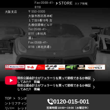
Fax:0568-41-
STORE
ストア情報
8118
〒550-0005
大阪支店
大阪市西区西本町
１丁目9番18号 古
久根信濃橋ビル1F
Tel:0568-41-
8111（本社共
通）
Fax:0568-41-
8118（本社共通）
現役公認会計士がフェラーリを買って節税できるか検証
してみた!! 前編
現役公認会計士がフェラーリを買って節税できるか検証
してみた!! 後編
TOP
>
ランボルギーニ ウラカンLP610-4 マットブラック フロ
0120-015-001
ントリフティング ブランディングPKG 左ハンドル グリーンキャ
営業時間 10:00～19:00（水曜定休）
リパー レッド/ブラックアルカンターラシート ダイナミックステア