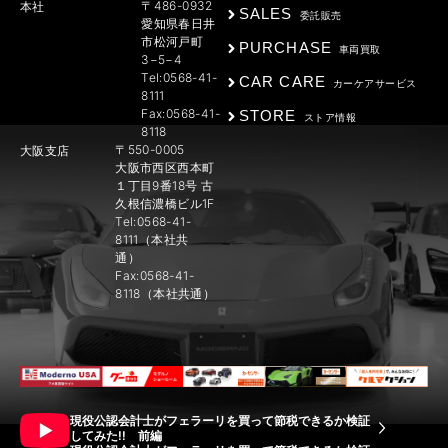
〒486-0932
本社
SALES
委託販売
愛知県春日井
市松河戸町
PURCHASE
車両買取
3−5−4
Tel:0568-41-
CAR CARE
カーケアサービス
8111
Fax:0568-41-
STORE
ストア情報
8118
〒550-0005
大阪支店
大阪市西区西本町
１丁目9番18号 古
久根信濃橋ビル1F
Tel:0568-41-
8111（本社共
通）
Fax:0568-41-
8118（本社共通）
現役公認会計士がフェラーリを買って節税できるか検証
してみた!! 前編