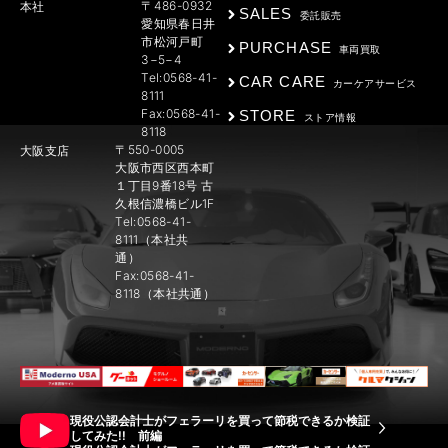
〒486-0932
本社
SALES
委託販売
愛知県春日井
市松河戸町
PURCHASE
車両買取
3−5−4
Tel:0568-41-
CAR CARE
カーケアサービス
8111
Fax:0568-41-
STORE
ストア情報
8118
〒550-0005
大阪支店
大阪市西区西本町
１丁目9番18号 古
久根信濃橋ビル1F
Tel:0568-41-
8111（本社共
通）
Fax:0568-41-
8118（本社共通）
現役公認会計士がフェラーリを買って節税できるか検証
してみた!! 前編