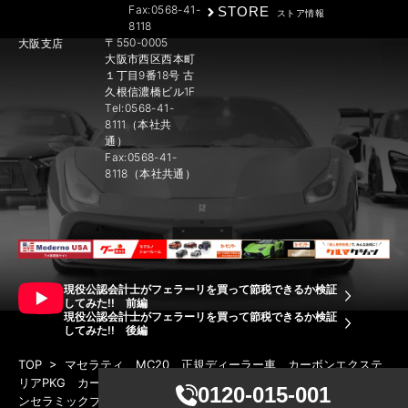
Fax:0568-41-
STORE
ストア情報
8118
〒550-0005
大阪支店
大阪市西区西本町
１丁目9番18号 古
久根信濃橋ビル1F
Tel:0568-41-
8111（本社共
通）
Fax:0568-41-
8118（本社共通）
現役公認会計士がフェラーリを買って節税できるか検証
してみた!! 前編
現役公認会計士がフェラーリを買って節税できるか検証
してみた!! 後編
TOP
>
マセラティ MC20 正規ディーラー車 カーボンエクステ
リアPKG カーボンインテリアPKG フロントリフティング カーボ
0120-015-001
ンセラミックブレーキ ブルーキャリパー デジタルインナーミラ