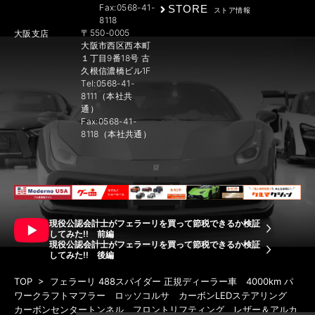
Fax:0568-41-
STORE
ストア情報
8118
〒550-0005
大阪支店
大阪市西区西本町
１丁目9番18号 古
久根信濃橋ビル1F
Tel:0568-41-
8111（本社共
通）
Fax:0568-41-
8118（本社共通）
現役公認会計士がフェラーリを買って節税できるか検証
してみた!! 前編
現役公認会計士がフェラーリを買って節税できるか検証
してみた!! 後編
TOP
>
フェラーリ 488スパイダー 正規ディーラー車 4000km パ
ワークラフトマフラー ロッソコルサ カーボンLEDステアリング
カーボンセンタートンネル フロントリフティング レザー＆アルカ