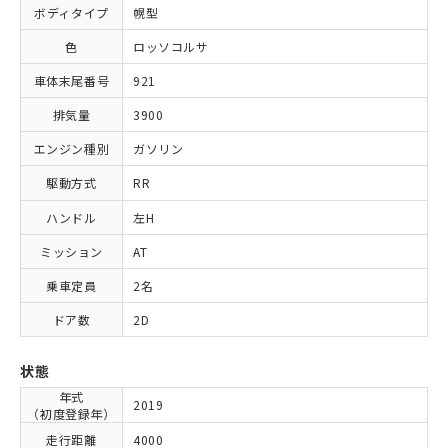
ボディタイプ
幌型
色
ロッソコルサ
車体末尾番号
921
排気量
3900
エンジン種別
ガソリン
駆動方式
RR
ハンドル
左H
ミッション
AT
乗車定員
2名
ドア数
2D
状態
年式
2019
（初度登録年）
走行距離
4000