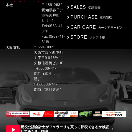
〒486-0932
本社
SALES
委託販売
愛知県春日井
市松河戸町
PURCHASE
車両買取
3−5−4
Tel:0568-41-
CAR CARE
カーケアサービス
8111
Fax:0568-41-
STORE
ストア情報
8118
〒550-0005
大阪支店
大阪市西区西本町
１丁目9番18号 古
久根信濃橋ビル1F
Tel:0568-41-
8111（本社共
通）
Fax:0568-41-
8118（本社共通）
現役公認会計士がフェラーリを買って節税できるか検証
してみた!! 前編