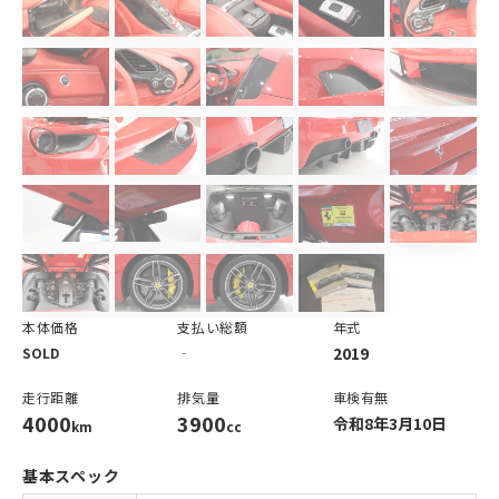
本体価格
支払い総額
年式
2019
SOLD
‐
走行距離
排気量
車検有無
4000
3900
令和8年3月10日
km
cc
基本スペック