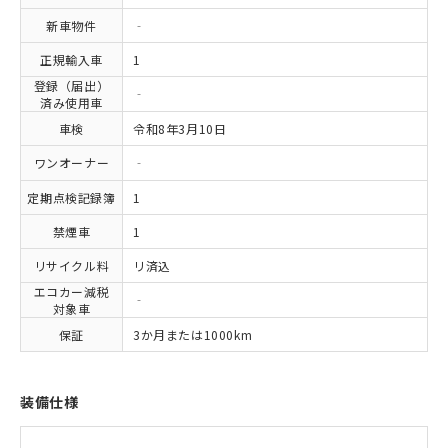
新車物件
‐
正規輸入車
1
登録（届出）
‐
済み使用車
車検
令和8年3月10日
ワンオーナー
‐
定期点検記録簿
1
禁煙車
1
リサイクル料
リ済込
エコカー減税
‐
対象車
保証
3か月または1000km
装備仕様