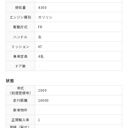
排気量
4300
エンジン種別
ガソリン
駆動方式
FR
ハンドル
左
ミッション
AT
乗車定員
4名
ドア数
‐
状態
年式
2009
（初度登録年）
走行距離
26000
新車物件
‐
正規輸入車
1
登録（届出）