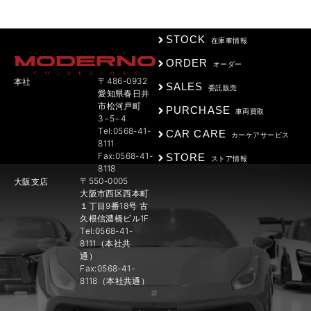
STOCK
在庫車情報
ORDER
オーダー
〒486-0932
本社
SALES
委託販売
愛知県春日井
市松河戸町
PURCHASE
車両買取
3−5−4
Tel:0568-41-
CAR CARE
カーケアサービス
8111
Fax:0568-41-
STORE
ストア情報
8118
〒550-0005
大阪支店
大阪市西区西本町
１丁目9番18号 古
久根信濃橋ビル1F
Tel:0568-41-
8111（本社共
通）
Fax:0568-41-
8118（本社共通）