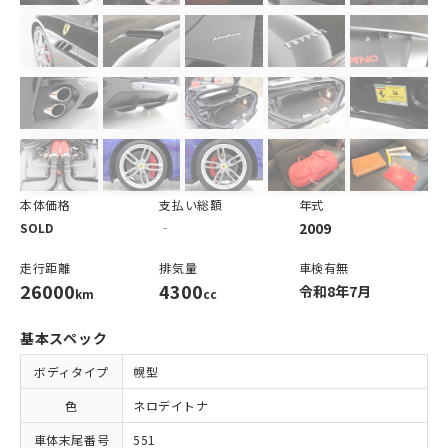
本体価格
支払い総額
年式
2009
SOLD
‐
走行距離
排気量
車検有無
26000
4300
令和8年7月
km
cc
基本スペック
ボディタイプ
幌型
色
ネロデイトナ
車体末尾番号
551