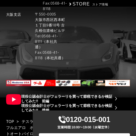
Fax:0568-41-
STORE
ストア情報
8118
〒550-0005
大阪支店
大阪市西区西本町
１丁目9番18号 古
久根信濃橋ビル1F
Tel:0568-41-
8111（本社共
通）
Fax:0568-41-
8118（本社共通）
現役公認会計士がフェラーリを買って節税できるか検証
してみた!! 前編
現役公認会計士がフェラーリを買って節税できるか検証
してみた!! 後編
0120-015-001
TOP
>
テスラ モデルX 75D 6シートインテリア CE Rapter
営業時間 10:00～19:00（水曜定休）
フルエアロ ホワイトインテリア ファルコンウィング エンハンス
トオートパイロット
>
_MG_0336