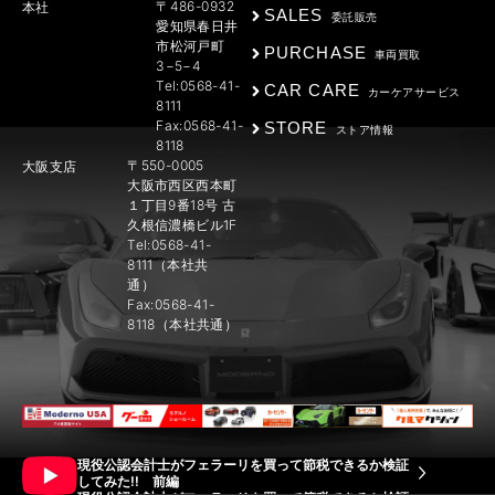
〒486-0932
本社
SALES
委託販売
愛知県春日井
市松河戸町
PURCHASE
車両買取
3−5−4
Tel:0568-41-
CAR CARE
カーケアサービス
8111
Fax:0568-41-
STORE
ストア情報
8118
〒550-0005
大阪支店
大阪市西区西本町
１丁目9番18号 古
久根信濃橋ビル1F
Tel:0568-41-
8111（本社共
通）
Fax:0568-41-
8118（本社共通）
現役公認会計士がフェラーリを買って節税できるか検証
してみた!! 前編