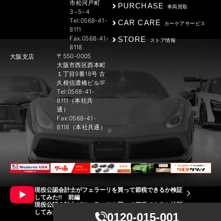
市松河戸町
PURCHASE
車両買取
3−5−4
Tel:0568-41-
CAR CARE
カーケアサービス
8111
Fax:0568-41-
STORE
ストア情報
8118
〒550-0005
大阪支店
大阪市西区西本町
１丁目9番18号 古
久根信濃橋ビル1F
Tel:0568-41-
8111（本社共
通）
Fax:0568-41-
8118（本社共通）
現役公認会計士がフェラーリを買って節税できるか検証
してみた!! 前編
現役公認会計士がフェラーリを買って節税できるか検証
してみた!! 後編
0120-015-001