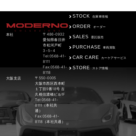
STOCK
在庫車情報
ORDER
オーダー
〒486-0932
本社
SALES
委託販売
愛知県春日井
市松河戸町
PURCHASE
車両買取
3−5−4
Tel:0568-41-
CAR CARE
カーケアサービス
8111
Fax:0568-41-
STORE
ストア情報
8118
〒550-0005
大阪支店
大阪市西区西本町
１丁目9番18号 古
久根信濃橋ビル1F
Tel:0568-41-
8111（本社共
通）
Fax:0568-41-
8118（本社共通）